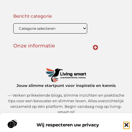
Bericht categorie
Onze informatie
Linkbuilding Kopen: Wat Je Moet Weten Voor Succesvolle SEO
Zo Verdien Jij Geld met je Website: Praktische Strategieën voor Online Inkomsten
Jouw slimme startpunt voor inspiratie en kennis
— Verken prikkelende blogs, slimme inzichten en praktische
tips voor een bewuster en slimmer leven. Alles overzichtelijk
verzameld op één platform. Begin vandaag nog op living-
smart.nl!
Wij respecteren uw privacy
@2025
www.living-smart.nl
.All Right Reserved.