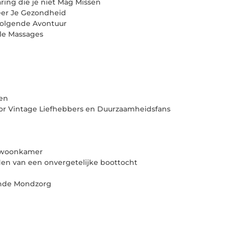
ing die je niet Mag Missen
eer Je Gezondheid
olgende Avontuur
le Massages
ten
 Vintage Liefhebbers en Duurzaamheidsfans
e woonkamer
den van een onvergetelijke boottocht
ende Mondzorg