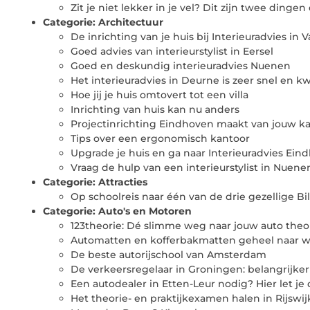
Zit je niet lekker in je vel? Dit zijn twee dingen
Categorie:
Architectuur
De inrichting van je huis bij Interieuradvies in
Goed advies van interieurstylist in Eersel
Goed en deskundig interieuradvies Nuenen
Het interieuradvies in Deurne is zeer snel en kwa
Hoe jij je huis omtovert tot een villa
Inrichting van huis kan nu anders
Projectinrichting Eindhoven maakt van jouw k
Tips over een ergonomisch kantoor
Upgrade je huis en ga naar Interieuradvies Ein
Vraag de hulp van een interieurstylist in Nuene
Categorie:
Attracties
Op schoolreis naar één van de drie gezellige Bi
Categorie:
Auto's en Motoren
123theorie: Dé slimme weg naar jouw auto the
Automatten en kofferbakmatten geheel naar w
De beste autorijschool van Amsterdam
De verkeersregelaar in Groningen: belangrijker
Een autodealer in Etten-Leur nodig? Hier let je
Het theorie- en praktijkexamen halen in Rijswij