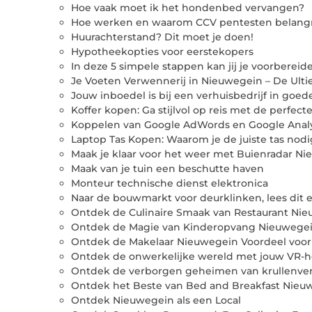
Hoe vaak moet ik het hondenbed vervangen?
Hoe werken en waarom CCV pentesten belangri
Huurachterstand? Dit moet je doen!
Hypotheekopties voor eerstekopers
In deze 5 simpele stappen kan jij je voorbereid
Je Voeten Verwennerij in Nieuwegein – De Ult
Jouw inboedel is bij een verhuisbedrijf in goe
Koffer kopen: Ga stijlvol op reis met de perfecte
Koppelen van Google AdWords en Google Analy
Laptop Tas Kopen: Waarom je de juiste tas nod
Maak je klaar voor het weer met Buienradar N
Maak van je tuin een beschutte haven
Monteur technische dienst elektronica
Naar de bouwmarkt voor deurklinken, lees dit e
Ontdek de Culinaire Smaak van Restaurant Ni
Ontdek de Magie van Kinderopvang Nieuwegei
Ontdek de Makelaar Nieuwegein Voordeel voor 
Ontdek de onwerkelijke wereld met jouw VR-he
Ontdek de verborgen geheimen van krullenve
Ontdek het Beste van Bed and Breakfast Nieuw
Ontdek Nieuwegein als een Local