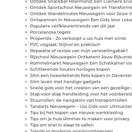
Ontdek Snackbar Roermond: Een Culinaire Ervar
Ontdek Sportschool Nieuwegein en Transform
Ontdek Wandelroutes Nieuwegein voor Jouw V
Ontspannen in Nieuwegein Een Gids Voor Loka
Populaire verfkleurentrends van dit jaar
Porcelanosa tegels
Propenda – Zo verkoopt u uw huis met winst
PVC visgraat: Stijlvol en praktisch
Reparatie of revisie van mijn versnellingsbak?
Rijschool Nieuwegein Ontketent Jouw Rijkuns
Rommelmarkt Nieuwegein Een Schatkamer voor
Schitterende houten horloges kopen
Slim een tweedehands fiets kopen in Deventer
Slim leven met handige gadgets
Snelle gids voor het creëren van een gezellig
Stap-voor-stap handleiding voor het voorberei
Stuurrollen: de navigators van transportrollen
Tandarts Nieuwegein – Uw Gids voor Uitmunt
Tips bij het kopen van nieuwe werkkleding
Tips om je huis slimmer te maken voor privacy
Tips om snel in slaap te vallen
Trends in moderne woningontwerpen