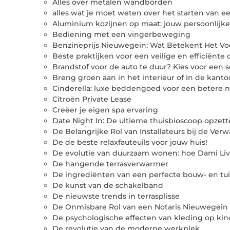
Alles over metalen wandborden
alles wat je moet weten over het starten van 
Aluminium kozijnen op maat: jouw persoonlijke s
Bediening met een vingerbeweging
Benzineprijs Nieuwegein: Wat Betekent Het V
Beste praktijken voor een veilige en efficiënt
Brandstof voor de auto te duur? Kies voor een s
Breng groen aan in het interieur of in de kanto
Cinderella: luxe beddengoed voor een betere n
Citroën Private Lease
Creëer je eigen spa ervaring
Date Night In: De ultieme thuisbioscoop opzett
De Belangrijke Rol van Installateurs bij de Ve
De de beste relaxfauteuils voor jouw huis!
De evolutie van duurzaam wonen: hoe Dami Liv
De hangende terrasverwarmer
De ingrediënten van een perfecte bouw- en tu
De kunst van de schakelband
De nieuwste trends in terrasplisse
De Onmisbare Rol van een Notaris Nieuwegein
De psychologische effecten van kleding op ki
De revolutie van de moderne werkplek