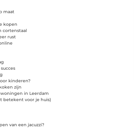
p maat
ne kopen
 cortenstaal
eer rust
online
ag
e succes
ng
oor kinderen?
koken zijn
r woningen in Leerdam
 betekent voor je huis)
pen van een jacuzzi?