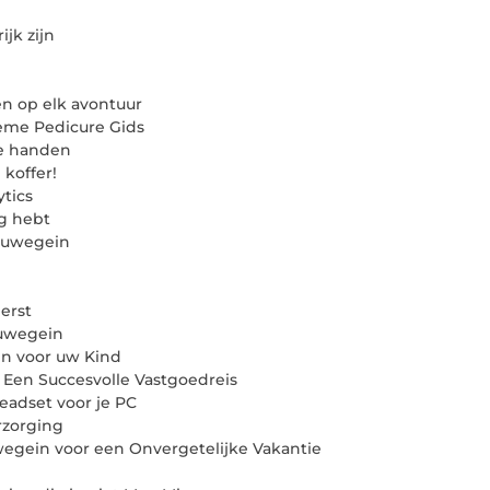
jk zijn
en op elk avontuur
ieme Pedicure Gids
de handen
 koffer!
tics
ig hebt
ieuwegein
erst
euwegein
n voor uw Kind
Een Succesvolle Vastgoedreis
adset voor je PC
rzorging
egein voor een Onvergetelijke Vakantie