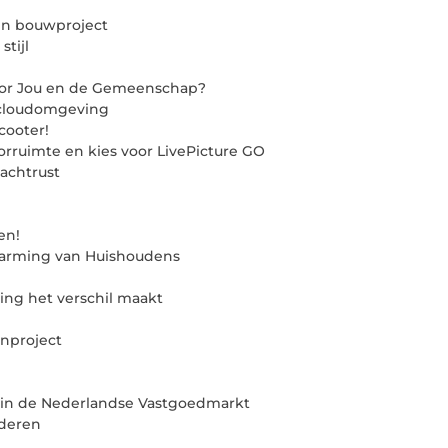
een bouwproject
tijl
oor Jou en de Gemeenschap?
e cloudomgeving
cooter!
orruimte en kies voor LivePicture GO
achtrust
en!
rwarming van Huishoudens
ing het verschil maakt
inproject
 in de Nederlandse Vastgoedmarkt
nderen