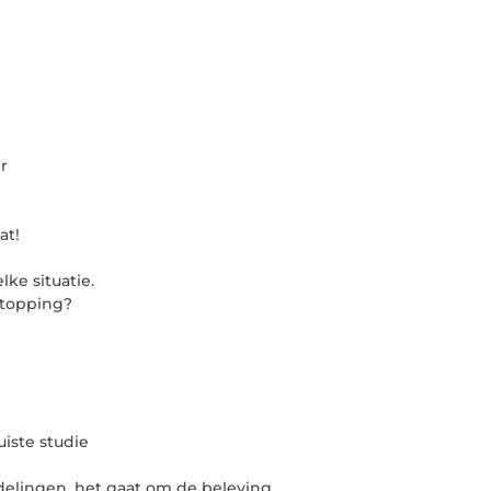
r
at!
ke situatie.
stopping?
uiste studie
delingen, het gaat om de beleving