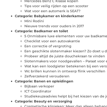
Mercedes Benz C Klasse kopen
Tips voor veilig rijden op een scooter
Wat voor een automerk is SEAT?
Categorie:
Babykamer en kinderkamer
Mini Rodini
Nieuwe trends voor ouders in 2017
Categorie:
Badkamer en toilet
5 Onmisbare luxe elementen voor uw badkame
Checklist voor een autovakantie
Een correctie of vergroting
Een geschikte slotenmaker kiezen? Zo doet u d
Probeer altijd de juiste douchekraan te vinden
Slotenmakers voor noodgevallen – Paraat voor el
Wat kan een loodgieter betekenen bij een ver
Wc brillen kunnen in ontwerp flink verschillen
Zelfverzekerd verouderen
Categorie:
Banen en opleidingen
Bijbaan verkoper
ICT Coordinator
Studiekeuzeadvies helpt bij het kiezen van de j
Categorie:
Beauty en verzorging
Cosmetische klinieken: Meer dan alleen behan