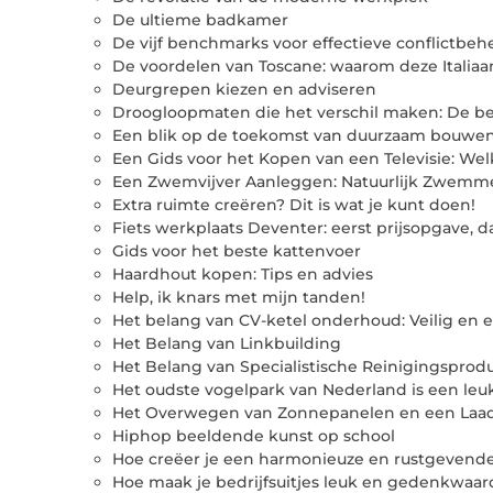
De ultieme badkamer
De vijf benchmarks voor effectieve conflictbeh
De voordelen van Toscane: waarom deze Italiaans
Deurgrepen kiezen en adviseren
Droogloopmaten die het verschil maken: De be
Een blik op de toekomst van duurzaam bouwe
Een Gids voor het Kopen van een Televisie: Welk
Een Zwemvijver Aanleggen: Natuurlijk Zwemme
Extra ruimte creëren? Dit is wat je kunt doen!
Fiets werkplaats Deventer: eerst prijsopgave, d
Gids voor het beste kattenvoer
Haardhout kopen: Tips en advies
Help, ik knars met mijn tanden!
Het belang van CV-ketel onderhoud: Veilig en 
Het Belang van Linkbuilding
Het Belang van Specialistische Reinigingspro
Het oudste vogelpark van Nederland is een le
Het Overwegen van Zonnepanelen en een Laadp
Hiphop beeldende kunst op school
Hoe creëer je een harmonieuze en rustgevend
Hoe maak je bedrijfsuitjes leuk en gedenkwaar