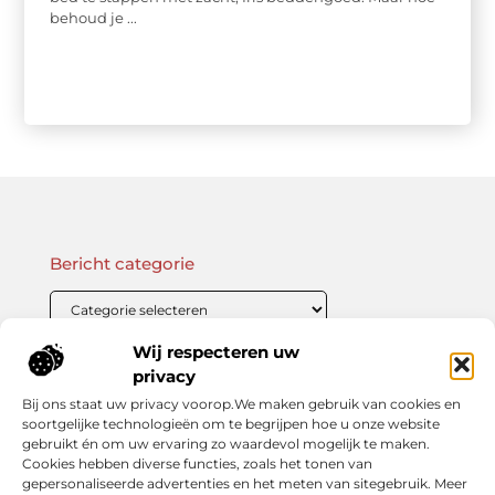
behoud je ...
Bericht categorie
Wij respecteren uw
Onze informatie
privacy
Bij ons staat uw privacy voorop.We maken gebruik van cookies en
Linkbuilding Kopen: Wat Je Moet Weten Voor Succesvolle SEO
Zo Verdien Jij Geld met je Website: Praktische Strategieën voor Online Inkomsten
soortgelijke technologieën om te begrijpen hoe u onze website
gebruikt én om uw ervaring zo waardevol mogelijk te maken.
Cookies hebben diverse functies, zoals het tonen van
gepersonaliseerde advertenties en het meten van sitegebruik. Meer