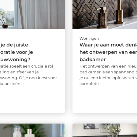
Woningen
je de juiste
Waar je aan moet denk
ratie voor je
het ontwerpen van ee
ouwwoning?
badkamer
tie speelt een cruciale rol
Het ontwerpen van een nie
raling en sfeer van je
badkamer is een spannend pr
oning. Of je nou kiest voor
je nu een kleine opfrisbeurt w
jaloezieën ...
complete ...