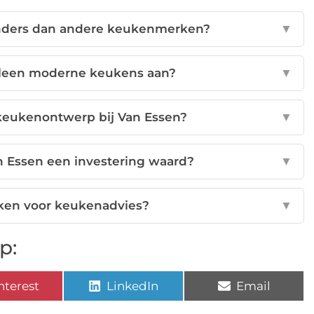
nders dan andere keukenmerken?
▼
lleen moderne keukens aan?
▼
 keukenontwerp bij Van Essen?
▼
 Essen een investering waard?
▼
aken voor keukenadvies?
▼
p:
nterest
LinkedIn
Email