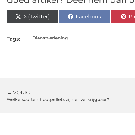
Goed artikel? Deel hem dan o
X (Twitter)
Facebook
Pi
Dienstverlening
Tags:
← VORIG
Welke soorten houtpellets zijn er verkrijgbaar?