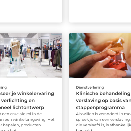
ning
Dienstverlening
seer je winkelervaring
Klinische behandeling
verlichting en
verslaving op basis van
oneel lichtontwerp
stappenprogramma
t een cruciale rol in de
Als willen is veranderd in mo
an een winkelomgeving. Het
spreek je van een verslaving
er bepalen, producten
die verslaafd is, is afhankeli
 en het ...
bepaald ...