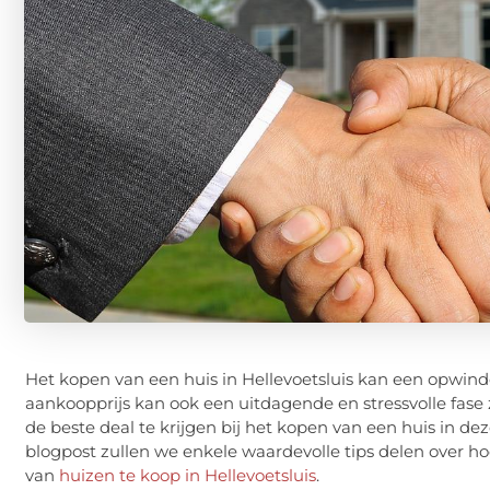
Het kopen van een huis in Hellevoetsluis kan een opwin
aankoopprijs kan ook een uitdagende en stressvolle fase z
de beste deal te krijgen bij het kopen van een huis in de
blogpost zullen we enkele waardevolle tips delen over h
van
huizen te koop in Hellevoetsluis
.