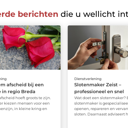
erde berichten
die u wellicht in
ning
Dienstverlening
em afscheid bij een
Slotenmaker Zeist –
 in regio Breda
professioneel en snel
afscheid hoeft groots te zijn.
Wat doet een slotenmaker? 
er kiezen mensen voor een
slotenmaker is gespecialisee
enzijn, in kleine kring en
openen, repareren en verva
sloten. Daarnaast adviseert hij