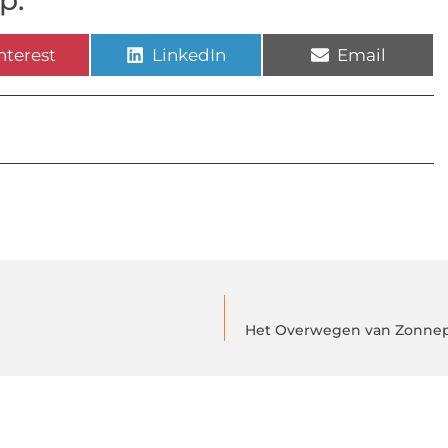
p:
nterest
LinkedIn
Email
Het Overwegen van Zonnepa