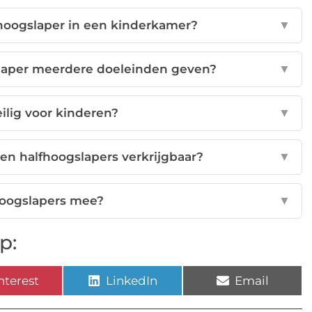
 hoogslaper in een kinderkamer?
▼
slaper meerdere doeleinden geven?
▼
eilig voor kinderen?
▼
s en halfhoogslapers verkrijgbaar?
▼
hoogslapers mee?
▼
p:
nterest
LinkedIn
Email