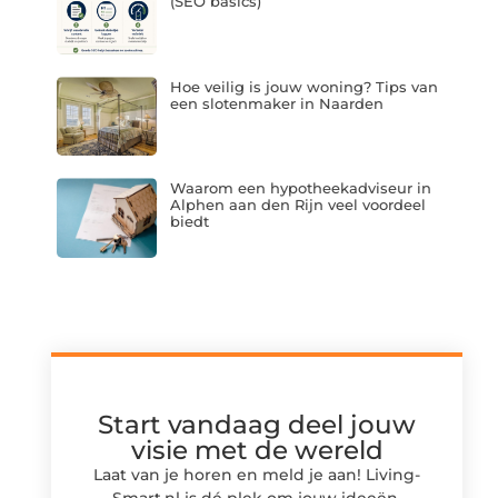
(SEO basics)
Hoe veilig is jouw woning? Tips van
een slotenmaker in Naarden
Waarom een hypotheekadviseur in
Alphen aan den Rijn veel voordeel
biedt
Start vandaag deel jouw
visie met de wereld
Laat van je horen en meld je aan! Living-
Smart.nl is dé plek om jouw ideeën,