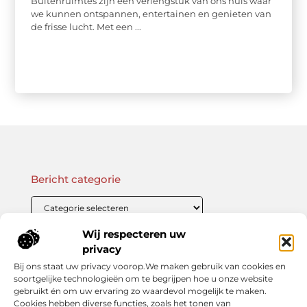
Buitenruimtes zijn een verlengstuk van ons huis waar
we kunnen ontspannen, entertainen en genieten van
de frisse lucht. Met een ...
Bericht categorie
Wij respecteren uw
Onze informatie
privacy
Bij ons staat uw privacy voorop.We maken gebruik van cookies en
Linkbuilding Kopen: Wat Je Moet Weten Voor Succesvolle SEO
Zo Verdien Jij Geld met je Website: Praktische Strategieën voor Online Inkomsten
soortgelijke technologieën om te begrijpen hoe u onze website
gebruikt én om uw ervaring zo waardevol mogelijk te maken.
Cookies hebben diverse functies, zoals het tonen van