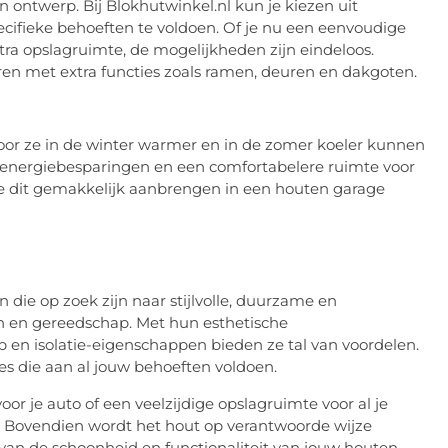
in ontwerp. Bij Blokhutwinkel.nl kun je kiezen uit
ifieke behoeften te voldoen. Of je nu een eenvoudige
tra opslagruimte, de mogelijkheden zijn eindeloos.
en met extra functies zoals ramen, deuren en dakgoten.
oor ze in de winter warmer en in de zomer koeler kunnen
t energiebesparingen en een comfortabelere ruimte voor
un je dit gemakkelijk aanbrengen in een houten garage
die op zoek zijn naar stijlvolle, duurzame en
en en gereedschap. Met hun esthetische
rp en isolatie-eigenschappen bieden ze tal van voordelen.
s die aan al jouw behoeften voldoen.
or je auto of een veelzijdige opslagruimte voor al je
. Bovendien wordt het hout op verantwoorde wijze
van de schoonheid en functionaliteit van jouw houten