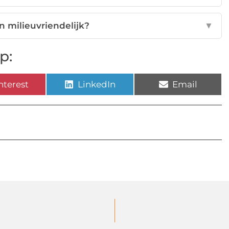
n milieuvriendelijk?
▼
p:
nterest
LinkedIn
Email