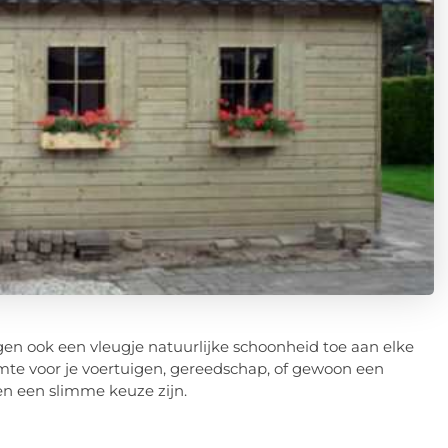
egen ook een vleugje natuurlijke schoonheid toe aan elke
imte voor je voertuigen, gereedschap, of gewoon een
nen een slimme keuze zijn.