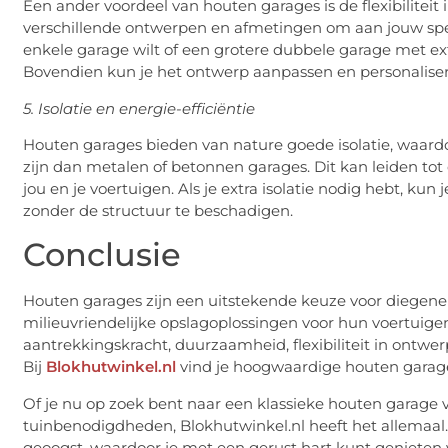
Een ander voordeel van houten garages is de flexibiliteit 
verschillende ontwerpen en afmetingen om aan jouw spec
enkele garage wilt of een grotere dubbele garage met ex
Bovendien kun je het ontwerp aanpassen en personaliser
5. Isolatie en energie-efficiëntie
Houten garages bieden van nature goede isolatie, waard
zijn dan metalen of betonnen garages. Dit kan leiden to
jou en je voertuigen. Als je extra isolatie nodig hebt, k
zonder de structuur te beschadigen.
Conclusie
Houten garages zijn een uitstekende keuze voor diegenen 
milieuvriendelijke opslagoplossingen voor hun voertuig
aantrekkingskracht, duurzaamheid, flexibiliteit in ontwe
Bij
Blokhutwinkel.nl
vind je hoogwaardige houten garage
Of je nu op zoek bent naar een klassieke houten garage vo
tuinbenodigdheden, Blokhutwinkel.nl heeft het allemaal
geoogst, waardoor je met een gerust hart kunt genieten 