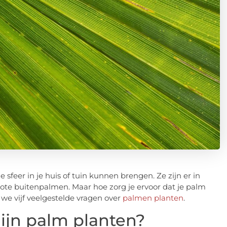
 sfeer in je huis of tuin kunnen brengen. Ze zijn er in
rote buitenpalmen. Maar hoe zorg je ervoor dat je palm
 we vijf veelgestelde vragen over
palmen planten
.
mijn palm planten?