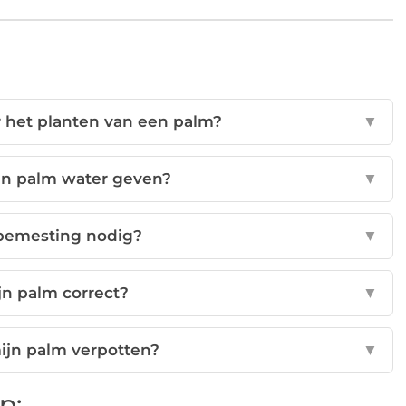
or het planten van een palm?
▼
jn palm water geven?
▼
 bemesting nodig?
▼
jn palm correct?
▼
ijn palm verpotten?
▼
p: