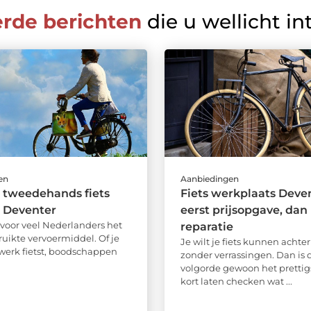
erde berichten
die u wellicht in
en
Aanbiedingen
 tweedehands fiets
Fiets werkplaats Deven
n Deventer
eerst prijsopgave, dan
s voor veel Nederlanders het
reparatie
uikte vervoermiddel. Of je
Je wilt je fiets kunnen achte
 werk fietst, boodschappen
zonder verrassingen. Dan is 
volgorde gewoon het prettigs
kort laten checken wat ...