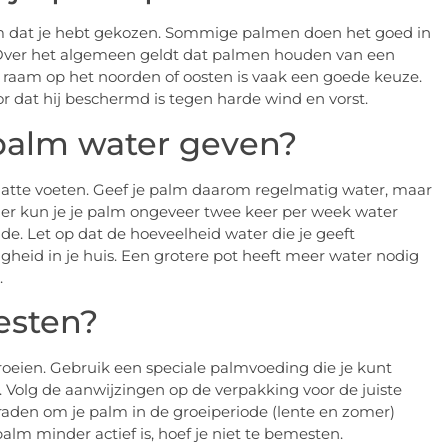
alm dat je hebt gekozen. Sommige palmen doen het goed in
n. Over het algemeen geldt dat palmen houden van een
een raam op het noorden of oosten is vaak een goede keuze.
or dat hij beschermd is tegen harde wind en vorst.
 palm water geven?
atte voeten. Geef je palm daarom regelmatig water, maar
mer kun je je palm ongeveer twee keer per week water
de. Let op dat de hoeveelheid water die je geeft
igheid in je huis. Een grotere pot heeft meer water nodig
.
esten?
eien. Gebruik een speciale palmvoeding die je kunt
t. Volg de aanwijzingen op de verpakking voor de juiste
 raden om je palm in de groeiperiode (lente en zomer)
lm minder actief is, hoef je niet te bemesten.