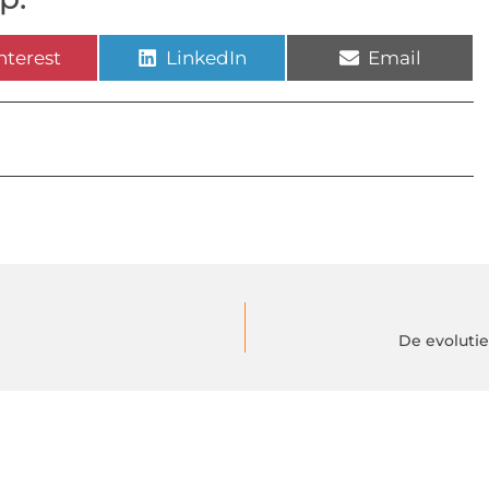
nterest
LinkedIn
Email
De evoluti