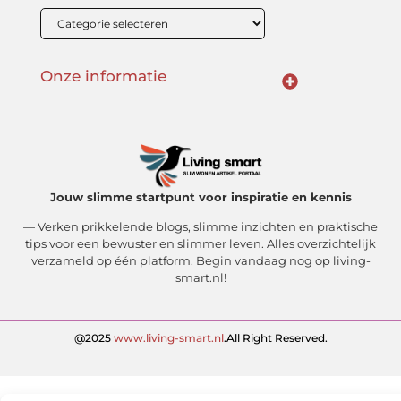
Onze informatie
Linkbuilding Kopen: Wat Je Moet Weten Voor Succesvolle SEO
Zo Verdien Jij Geld met je Website: Praktische Strategieën voor Online Inkomsten
Jouw slimme startpunt voor inspiratie en kennis
— Verken prikkelende blogs, slimme inzichten en praktische
tips voor een bewuster en slimmer leven. Alles overzichtelijk
verzameld op één platform. Begin vandaag nog op living-
smart.nl!
@2025
www.living-smart.nl
.All Right Reserved.