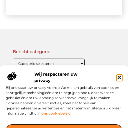
Bericht categorie
Wij respecteren uw
Onze informatie
privacy
Bij ons staat uw privacy voorop.We maken gebruik van cookies en
Linkbuilding Kopen: Wat Je Moet Weten Voor Succesvolle SEO
Zo Verdien Jij Geld met je Website: Praktische Strategieën voor Online Inkomsten
soortgelijke technologieën om te begrijpen hoe u onze website
gebruikt én om uw ervaring zo waardevol mogelijk te maken.
Cookies hebben diverse functies, zoals het tonen van
gepersonaliseerde advertenties en het meten van sitegebruik. Meer
informatie vindt u in
ons cookiebeleid
.
Jouw slimme startpunt voor inspiratie en kennis