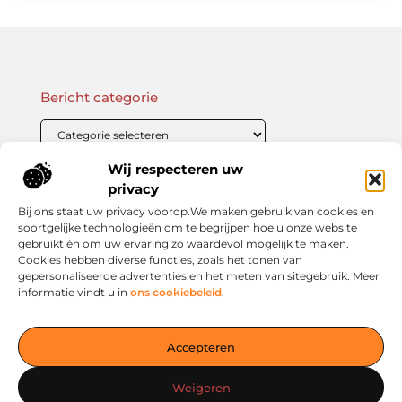
Bericht categorie
Wij respecteren uw
Onze informatie
privacy
Bij ons staat uw privacy voorop.We maken gebruik van cookies en
Linkbuilding Kopen: Wat Je Moet Weten Voor Succesvolle SEO
Zo Verdien Jij Geld met je Website: Praktische Strategieën voor Online Inkomsten
soortgelijke technologieën om te begrijpen hoe u onze website
gebruikt én om uw ervaring zo waardevol mogelijk te maken.
Cookies hebben diverse functies, zoals het tonen van
gepersonaliseerde advertenties en het meten van sitegebruik. Meer
informatie vindt u in
ons cookiebeleid
.
Jouw slimme startpunt voor inspiratie en kennis
— Verken prikkelende blogs, slimme inzichten en praktische
Accepteren
tips voor een bewuster en slimmer leven. Alles overzichtelijk
verzameld op één platform. Begin vandaag nog op living-
Weigeren
smart.nl!