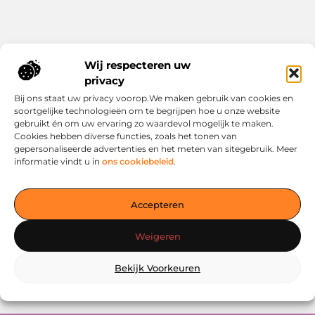
Bericht categorie
Wij respecteren uw
privacy
Bij ons staat uw privacy voorop.We maken gebruik van cookies en
soortgelijke technologieën om te begrijpen hoe u onze website
Onze informatie
gebruikt én om uw ervaring zo waardevol mogelijk te maken.
Cookies hebben diverse functies, zoals het tonen van
Linkbuilding Kopen: Wat Je Moet Weten Voor Succesvolle SEO
Zo Verdien Jij Geld met je Website: Praktische Strategieën voor Online Inkomsten
gepersonaliseerde advertenties en het meten van sitegebruik. Meer
informatie vindt u in
ons cookiebeleid
.
Accepteren
Jouw slimme startpunt voor inspiratie en kennis
Weigeren
— Verken prikkelende blogs, slimme inzichten en praktische
tips voor een bewuster en slimmer leven. Alles overzichtelijk
verzameld op één platform. Begin vandaag nog op living-
Bekijk Voorkeuren
smart.nl!