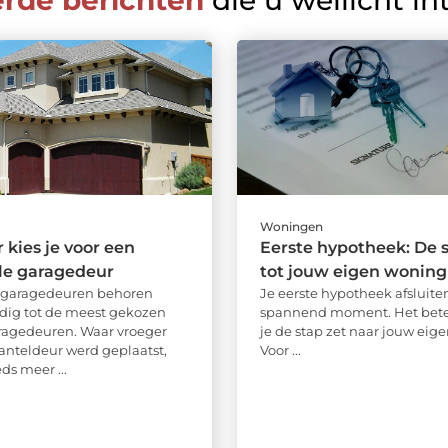
erde berichten
die u wellicht in
Woningen
kies je voor een
Eerste hypotheek: De s
le garagedeur
tot jouw eigen woning
e garagedeuren behoren
Je eerste hypotheek afsluiten
dig tot de meest gekozen
spannend moment. Het bete
ragedeuren. Waar vroeger
je de stap zet naar jouw eige
anteldeur werd geplaatst,
Voor ...
ds meer ...