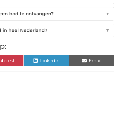
een bod te ontvangen?
▼
 in heel Nederland?
▼
p:
nterest
LinkedIn
Email