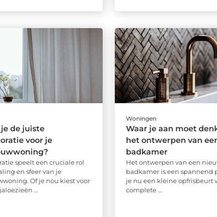
Woningen
je de juiste
Waar je aan moet denk
ratie voor je
het ontwerpen van ee
ouwwoning?
badkamer
tie speelt een cruciale rol
Het ontwerpen van een nie
raling en sfeer van je
badkamer is een spannend pr
oning. Of je nou kiest voor
je nu een kleine opfrisbeurt w
jaloezieën ...
complete ...