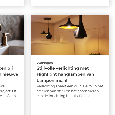
Woningen
en bij
Stijlvolle verlichting met
n nieuwe
Highlight hanglampen van
Lamponline.nl
uwe
Verlichting speelt een cruciale rol in het
oject. Of
creëren van sfeer en het accentueren
ilt of een
van de inrichting in huis. Een van ...