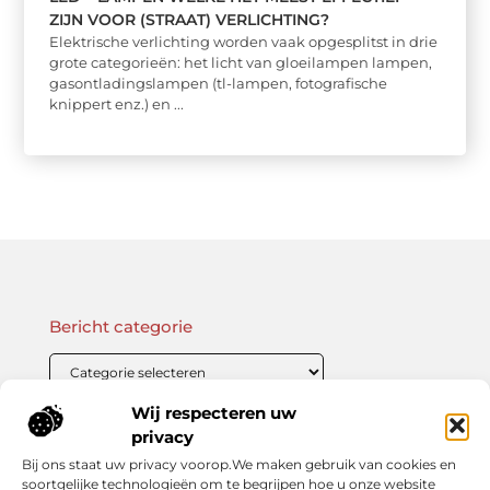
ZIJN VOOR (STRAAT) VERLICHTING?
Elektrische verlichting worden vaak opgesplitst in drie
grote categorieën: het licht van gloeilampen lampen,
gasontladingslampen (tl-lampen, fotografische
knippert enz.) en ...
Bericht categorie
Wij respecteren uw
Onze informatie
privacy
Bij ons staat uw privacy voorop.We maken gebruik van cookies en
Linkbuilding Kopen: Wat Je Moet Weten Voor Succesvolle SEO
Zo Verdien Jij Geld met je Website: Praktische Strategieën voor Online Inkomsten
soortgelijke technologieën om te begrijpen hoe u onze website