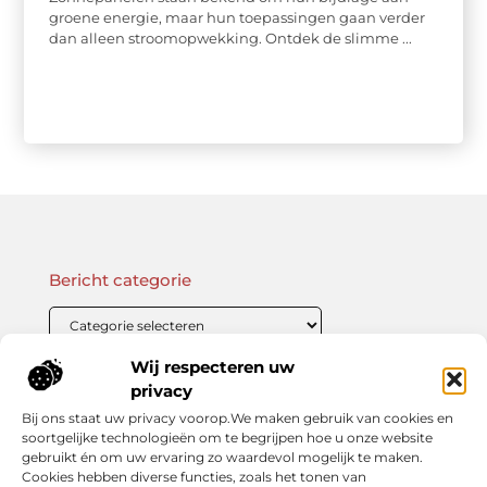
groene energie, maar hun toepassingen gaan verder
dan alleen stroomopwekking. Ontdek de slimme ...
Bericht categorie
Wij respecteren uw
Onze informatie
privacy
Bij ons staat uw privacy voorop.We maken gebruik van cookies en
Linkbuilding Kopen: Wat Je Moet Weten Voor Succesvolle SEO
Zo Verdien Jij Geld met je Website: Praktische Strategieën voor Online Inkomsten
soortgelijke technologieën om te begrijpen hoe u onze website
gebruikt én om uw ervaring zo waardevol mogelijk te maken.
Cookies hebben diverse functies, zoals het tonen van