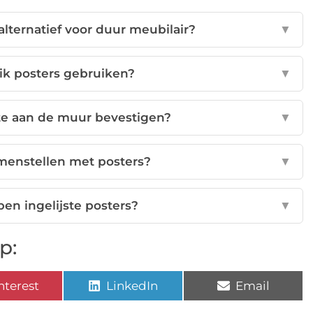
lternatief voor duur meubilair?
▼
ik posters gebruiken?
▼
ste aan de muur bevestigen?
▼
menstellen met posters?
▼
en ingelijste posters?
▼
p:
nterest
LinkedIn
Email