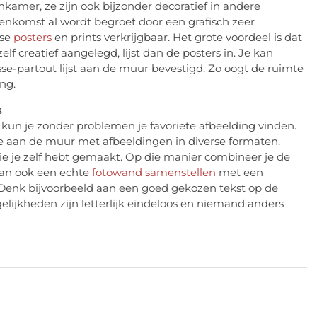
nkamer, ze zijn ook bijzonder decoratief in andere
nenkomst al wordt begroet door een grafisch zeer
rse
posters
en prints verkrijgbaar. Het grote voordeel is dat
elf creatief aangelegd, lijst dan de posters in. Je kan
asse-partout lijst aan de muur bevestigd. Zo oogt de ruimte
ing.
s
 kun je zonder problemen je favoriete afbeelding vinden.
ge aan de muur met afbeeldingen in diverse formaten.
die je zelf hebt gemaakt. Op die manier combineer je de
 kan ook een echte
fotowand samenstellen
met een
. Denk bijvoorbeeld aan een goed gekozen tekst op de
lijkheden zijn letterlijk eindeloos en niemand anders