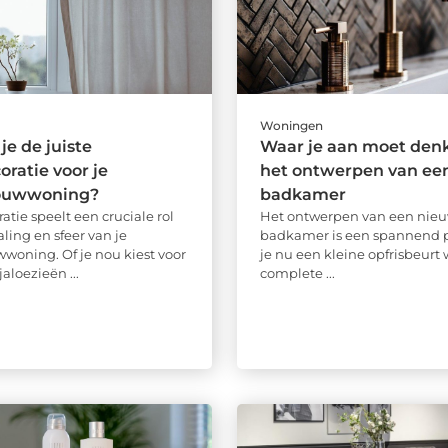
Woningen
je de juiste
Waar je aan moet denk
ratie voor je
het ontwerpen van ee
ouwwoning?
badkamer
tie speelt een cruciale rol
Het ontwerpen van een nie
raling en sfeer van je
badkamer is een spannend pr
oning. Of je nou kiest voor
je nu een kleine opfrisbeurt w
jaloezieën ...
complete ...