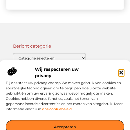
Bericht categorie
Wij respecteren uw
Onze informatie
privacy
Bij ons staat uw privacy voorop.We maken gebruik van cookies en
Linkbuilding Kopen: Wat Je Moet Weten Voor Succesvolle SEO
Zo Verdien Jij Geld met je Website: Praktische Strategieën voor Online Inkomsten
soortgelijke technologieën om te begrijpen hoe u onze website
gebruikt én om uw ervaring zo waardevol mogelijk te maken.
Cookies hebben diverse functies, zoals het tonen van
gepersonaliseerde advertenties en het meten van sitegebruik. Meer
informatie vindt u in
ons cookiebeleid
.
Jouw slimme startpunt voor inspiratie en kennis
— Verken prikkelende blogs, slimme inzichten en praktische
Accepteren
tips voor een bewuster en slimmer leven. Alles overzichtelijk