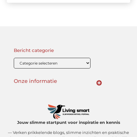
Bericht categorie
Onze informatie
Linkbuilding Kopen: Wat Je Moet Weten Voor Succesvolle SEO
Zo Verdien Jij Geld met je Website: Praktische Strategieën voor Online Inkomsten
Jouw slimme startpunt voor inspiratie en kennis
— Verken prikkelende blogs, slimme inzichten en praktische