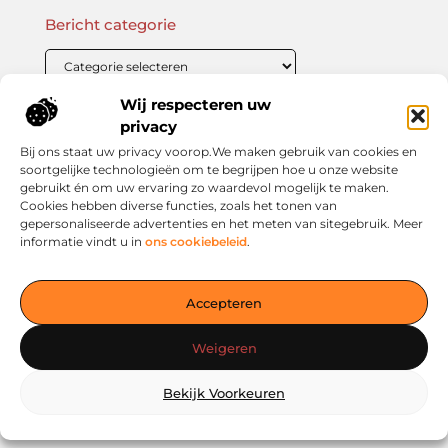
Bericht categorie
Wij respecteren uw
Onze informatie
privacy
Bij ons staat uw privacy voorop.We maken gebruik van cookies en
Linkbuilding Kopen: Wat Je Moet Weten Voor Succesvolle SEO
Zo Verdien Jij Geld met je Website: Praktische Strategieën voor Online Inkomsten
soortgelijke technologieën om te begrijpen hoe u onze website
gebruikt én om uw ervaring zo waardevol mogelijk te maken.
Cookies hebben diverse functies, zoals het tonen van
gepersonaliseerde advertenties en het meten van sitegebruik. Meer
informatie vindt u in
ons cookiebeleid
.
Jouw slimme startpunt voor inspiratie en kennis
— Verken prikkelende blogs, slimme inzichten en praktische
Accepteren
tips voor een bewuster en slimmer leven. Alles overzichtelijk
verzameld op één platform. Begin vandaag nog op living-
Weigeren
smart.nl!
Bekijk Voorkeuren
@2025
www.living-smart.nl
.All Right Reserved.