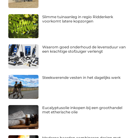
Slimme tuinaanleg in regio Ridderkerk
voorkomt latere kopzorgen
Waarom goed onderhoud de levensduur van
een krachtige stofzuiger verlengt
Steekwerende vesten in het dagelijks werk
Eucalyptusolie inkopen bij een groothandel
met etherische olie
Moderne haarden combineren design met