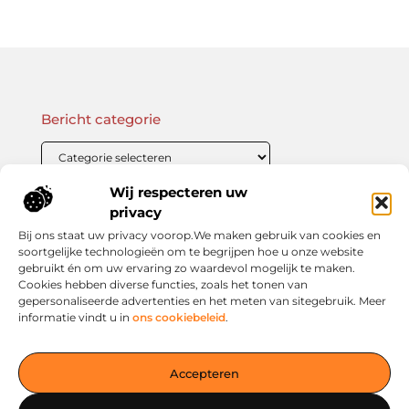
Bericht categorie
Wij respecteren uw
Onze informatie
privacy
Bij ons staat uw privacy voorop.We maken gebruik van cookies en
Linkbuilding Kopen: Wat Je Moet Weten Voor Succesvolle SEO
Zo Verdien Jij Geld met je Website: Praktische Strategieën voor Online Inkomsten
soortgelijke technologieën om te begrijpen hoe u onze website
gebruikt én om uw ervaring zo waardevol mogelijk te maken.
Cookies hebben diverse functies, zoals het tonen van
gepersonaliseerde advertenties en het meten van sitegebruik. Meer
informatie vindt u in
ons cookiebeleid
.
Jouw slimme startpunt voor inspiratie en kennis
— Verken prikkelende blogs, slimme inzichten en praktische
Accepteren
tips voor een bewuster en slimmer leven. Alles overzichtelijk
verzameld op één platform. Begin vandaag nog op living-