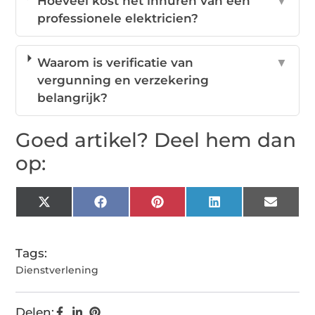
Hoeveel kost het inhuren van een
▼
professionele elektricien?
Waarom is verificatie van
▼
vergunning en verzekering
belangrijk?
Goed artikel? Deel hem dan
op:
X
Facebook
Pinterest
LinkedIn
Email
(Twitter)
Tags:
Dienstverlening
Delen: