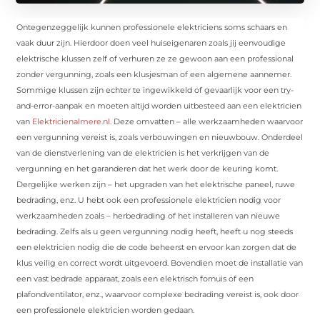
Ontegenzeggelijk kunnen professionele elektriciens soms schaars en
vaak duur zijn. Hierdoor doen veel huiseigenaren zoals jij eenvoudige
elektrische klussen zelf of verhuren ze ze gewoon aan een professional
zonder vergunning, zoals een klusjesman of een algemene aannemer.
Sommige klussen zijn echter te ingewikkeld of gevaarlijk voor een try-
and-error-aanpak en moeten altijd worden uitbesteed aan een elektricien
van
Elektricienalmere.nl
. Deze omvatten – alle werkzaamheden waarvoor
een vergunning vereist is, zoals verbouwingen en nieuwbouw. Onderdeel
van de dienstverlening van de elektricien is het verkrijgen van de
vergunning en het garanderen dat het werk door de keuring komt.
Dergelijke werken zijn – het upgraden van het elektrische paneel, ruwe
bedrading, enz. U hebt ook een professionele elektricien nodig voor
werkzaamheden zoals – herbedrading of het installeren van nieuwe
bedrading. Zelfs als u geen vergunning nodig heeft, heeft u nog steeds
een elektricien nodig die de code beheerst en ervoor kan zorgen dat de
klus veilig en correct wordt uitgevoerd. Bovendien moet de installatie van
een vast bedrade apparaat, zoals een elektrisch fornuis of een
plafondventilator, enz., waarvoor complexe bedrading vereist is, ook door
een professionele elektricien worden gedaan.