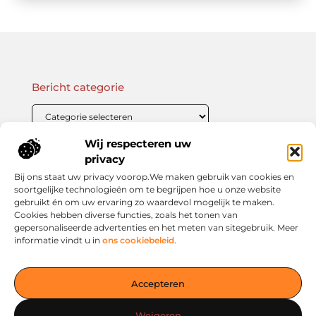
Bericht categorie
Wij respecteren uw
Onze informatie
privacy
Bij ons staat uw privacy voorop.We maken gebruik van cookies en
Linkbuilding Kopen: Wat Je Moet Weten Voor Succesvolle SEO
Zo Verdien Jij Geld met je Website: Praktische Strategieën voor Online Inkomsten
soortgelijke technologieën om te begrijpen hoe u onze website
gebruikt én om uw ervaring zo waardevol mogelijk te maken.
Cookies hebben diverse functies, zoals het tonen van
gepersonaliseerde advertenties en het meten van sitegebruik. Meer
informatie vindt u in
ons cookiebeleid
.
Jouw slimme startpunt voor inspiratie en kennis
— Verken prikkelende blogs, slimme inzichten en praktische
Accepteren
tips voor een bewuster en slimmer leven. Alles overzichtelijk
verzameld op één platform. Begin vandaag nog op living-
Weigeren