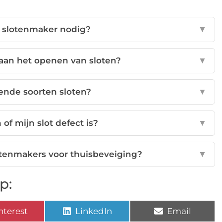
 slotenmaker nodig?
▼
aan het openen van sloten?
▼
lende soorten sloten?
▼
 of mijn slot defect is?
▼
otenmakers voor thuisbeveiging?
▼
p:
nterest
LinkedIn
Email