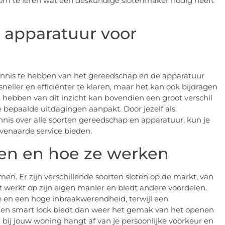
r om te leren wat een deskundige slotenmaker nodig heeft
 apparatuur voor
ennis te hebben van het gereedschap en de apparatuur
 sneller en efficiënter te klaren, maar het kan ook bijdragen
t hebben van dit inzicht kan bovendien een groot verschil
 bepaalde uitdagingen aanpakt. Door jezelf als
ennis over alle soorten gereedschap en apparatuur, kun je
ëvenaarde service bieden.
ten en hoe ze werken
men. Er zijn verschillende soorten sloten op de markt, van
ot werkt op zijn eigen manier en biedt andere voordelen.
ie en een hoge inbraakwerendheid, terwijl een
. Een smart lock biedt dan weer het gemak van het openen
 bij jouw woning hangt af van je persoonlijke voorkeur en