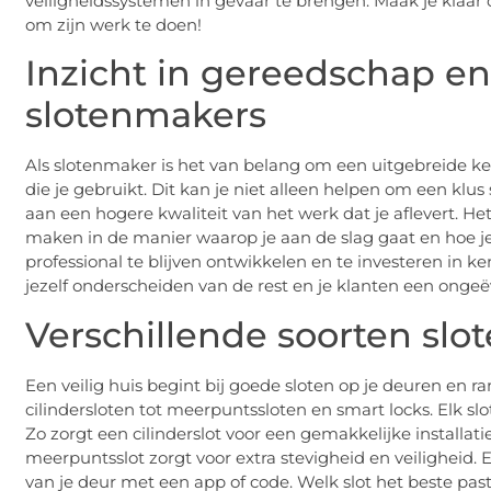
veiligheidssystemen in gevaar te brengen. Maak je klaa
om zijn werk te doen!
Inzicht in gereedschap en
slotenmakers
Als slotenmaker is het van belang om een uitgebreide k
die je gebruikt. Dit kan je niet alleen helpen om een klus
aan een hogere kwaliteit van het werk dat je aflevert. He
maken in de manier waarop je aan de slag gaat en hoe je
professional te blijven ontwikkelen en te investeren in k
jezelf onderscheiden van de rest en je klanten een onge
Verschillende soorten slo
Een veilig huis begint bij goede sloten op je deuren en ra
cilindersloten tot meerpuntssloten en smart locks. Elk sl
Zo zorgt een cilinderslot voor een gemakkelijke installat
meerpuntsslot zorgt voor extra stevigheid en veiligheid
van je deur met een app of code. Welk slot het beste past