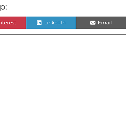
p:
nterest
LinkedIn
Email