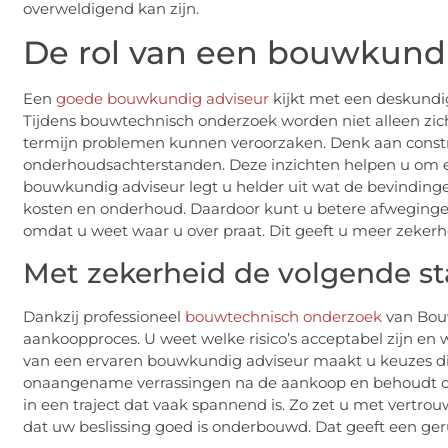
overweldigend kan zijn.
De rol van een bouwkundi
Een
goede bouwkundig adviseur
kijkt met een deskundig
Tijdens bouwtechnisch onderzoek worden niet alleen zich
termijn problemen kunnen veroorzaken. Denk aan constru
onderhoudsachterstanden. Deze inzichten helpen u om ee
bouwkundig adviseur legt u helder uit wat de bevindin
kosten en onderhoud. Daardoor kunt u betere afwegingen
omdat u weet waar u over praat. Dit geeft u meer zeker
Met zekerheid de volgende st
Dankzij professioneel
bouwtechnisch onderzoek
van Bouw
aankoopproces. U weet welke risico’s acceptabel zijn en 
van een ervaren bouwkundig adviseur maakt u keuzes di
onaangename verrassingen na de aankoop en behoudt cont
in een traject dat vaak spannend is. Zo zet u met vertr
dat uw beslissing goed is onderbouwd. Dat geeft een geru