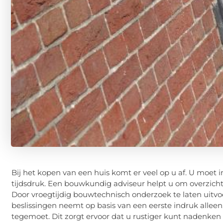
Bij het kopen van een huis komt er veel op u af. U moet 
tijdsdruk. Een bouwkundig adviseur helpt u om overzic
Door vroegtijdig bouwtechnisch onderzoek te laten uitvo
beslissingen neemt op basis van een eerste indruk alle
tegemoet. Dit zorgt ervoor dat u rustiger kunt nadenken