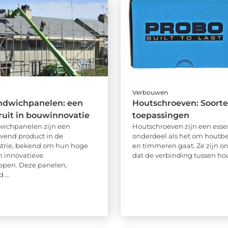
Verbouwen
ndwichpanelen: een
Houtschroeven: Soorte
ruit in bouwinnovatie
toepassingen
wichpanelen zijn een
Houtschroeven zijn een esse
vend product in de
onderdeel als het om houtb
trie, bekend om hun hoge
en timmeren gaat. Ze zijn o
en innovatieve
dat de verbinding tussen hout
ppen. Deze panelen,
 ...