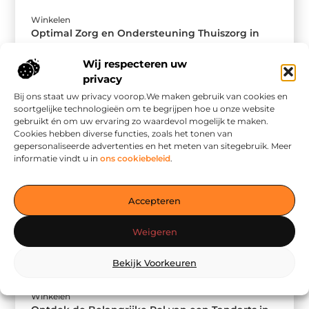
Winkelen
Optimal Zorg en Ondersteuning Thuiszorg in
Lelystad
Thuiszorg in Lelystad biedt een essentiële service aan
Wij respecteren uw
de groeiende oudere bevolking. Het stelt ouderen in
privacy
staat om in hun ...
Bij ons staat uw privacy voorop.We maken gebruik van cookies en
soortgelijke technologieën om te begrijpen hoe u onze website
gebruikt én om uw ervaring zo waardevol mogelijk te maken.
Cookies hebben diverse functies, zoals het tonen van
gepersonaliseerde advertenties en het meten van sitegebruik. Meer
informatie vindt u in
ons cookiebeleid
.
Accepteren
Weigeren
Bekijk Voorkeuren
Winkelen