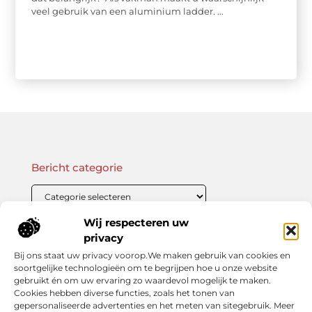
veel gebruik van een aluminium ladder. ...
Bericht categorie
Wij respecteren uw
Onze informatie
privacy
Bij ons staat uw privacy voorop.We maken gebruik van cookies en
Linkbuilding Kopen: Wat Je Moet Weten Voor Succesvolle SEO
Zo Verdien Jij Geld met je Website: Praktische Strategieën voor Online Inkomsten
soortgelijke technologieën om te begrijpen hoe u onze website
gebruikt én om uw ervaring zo waardevol mogelijk te maken.
Cookies hebben diverse functies, zoals het tonen van
gepersonaliseerde advertenties en het meten van sitegebruik. Meer