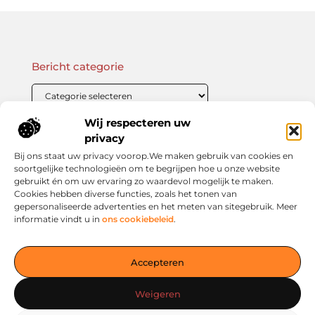
Bericht categorie
Wij respecteren uw
Onze informatie
privacy
Bij ons staat uw privacy voorop.We maken gebruik van cookies en
Linkbuilding Kopen: Wat Je Moet Weten Voor Succesvolle SEO
Zo Verdien Jij Geld met je Website: Praktische Strategieën voor Online Inkomsten
soortgelijke technologieën om te begrijpen hoe u onze website
gebruikt én om uw ervaring zo waardevol mogelijk te maken.
Cookies hebben diverse functies, zoals het tonen van
gepersonaliseerde advertenties en het meten van sitegebruik. Meer
informatie vindt u in
ons cookiebeleid
.
Jouw slimme startpunt voor inspiratie en kennis
— Verken prikkelende blogs, slimme inzichten en praktische
Accepteren
tips voor een bewuster en slimmer leven. Alles overzichtelijk
verzameld op één platform. Begin vandaag nog op living-
Weigeren
smart.nl!