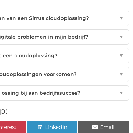
en van een Sirrus cloudoplossing?
▼
gitale problemen in mijn bedrijf?
▼
et een cloudoplossing?
▼
loudoplossingen voorkomen?
▼
lossing bij aan bedrijfssucces?
▼
p:
nterest
LinkedIn
Email