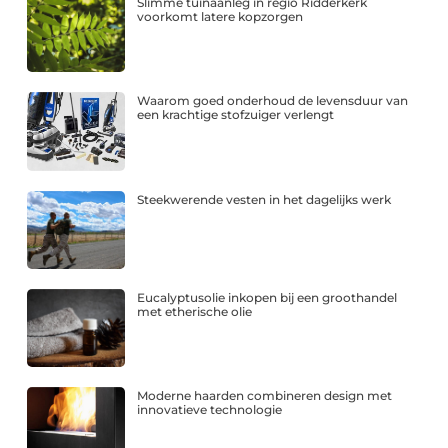
Slimme tuinaanleg in regio Ridderkerk
voorkomt latere kopzorgen
Waarom goed onderhoud de levensduur van
een krachtige stofzuiger verlengt
Steekwerende vesten in het dagelijks werk
Eucalyptusolie inkopen bij een groothandel
met etherische olie
Moderne haarden combineren design met
innovatieve technologie