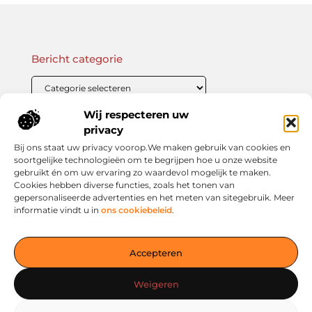
Bericht categorie
Wij respecteren uw
Onze informatie
privacy
Bij ons staat uw privacy voorop.We maken gebruik van cookies en
Linkbuilding Kopen: Wat Je Moet Weten Voor Succesvolle SEO
Zo Verdien Jij Geld met je Website: Praktische Strategieën voor Online Inkomsten
soortgelijke technologieën om te begrijpen hoe u onze website
gebruikt én om uw ervaring zo waardevol mogelijk te maken.
Cookies hebben diverse functies, zoals het tonen van
gepersonaliseerde advertenties en het meten van sitegebruik. Meer
informatie vindt u in
ons cookiebeleid
.
Jouw slimme startpunt voor inspiratie en kennis
— Verken prikkelende blogs, slimme inzichten en praktische
Accepteren
tips voor een bewuster en slimmer leven. Alles overzichtelijk
verzameld op één platform. Begin vandaag nog op living-
Weigeren
smart.nl!