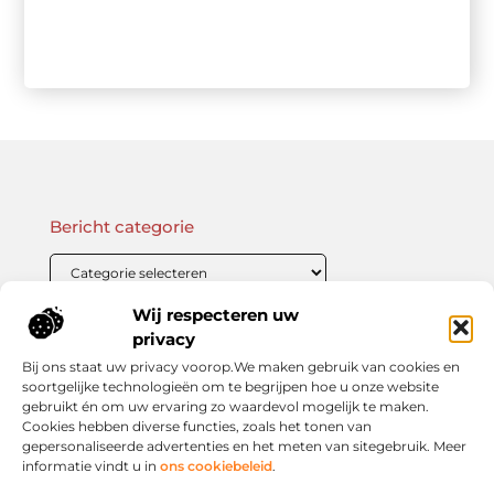
Bericht categorie
Wij respecteren uw
Onze informatie
privacy
Bij ons staat uw privacy voorop.We maken gebruik van cookies en
Linkbuilding Kopen: Wat Je Moet Weten Voor Succesvolle SEO
Zo Verdien Jij Geld met je Website: Praktische Strategieën voor Online Inkomsten
soortgelijke technologieën om te begrijpen hoe u onze website
gebruikt én om uw ervaring zo waardevol mogelijk te maken.
Cookies hebben diverse functies, zoals het tonen van
gepersonaliseerde advertenties en het meten van sitegebruik. Meer
informatie vindt u in
ons cookiebeleid
.
Jouw slimme startpunt voor inspiratie en kennis