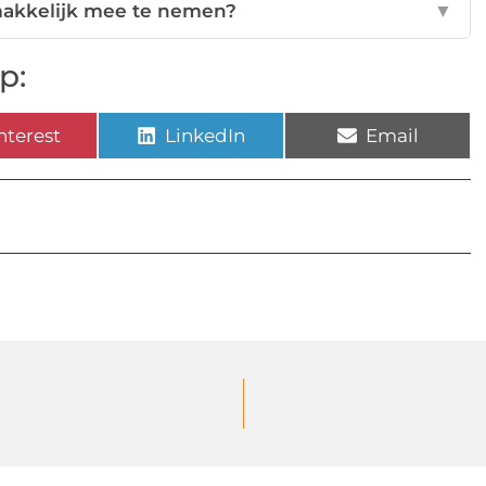
akkelijk mee te nemen?
▼
p:
nterest
LinkedIn
Email