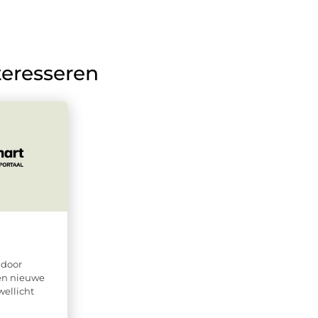
teresseren
 door
een nieuwe
ellicht