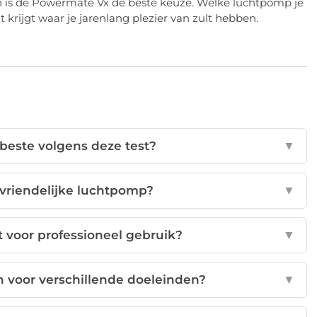
an is de Powermate Vx de beste keuze. Welke luchtpomp je
it krijgt waar je jarenlang plezier van zult hebben.
beste volgens deze test?
▼
-vriendelijke luchtpomp?
▼
 voor professioneel gebruik?
▼
 voor verschillende doeleinden?
▼