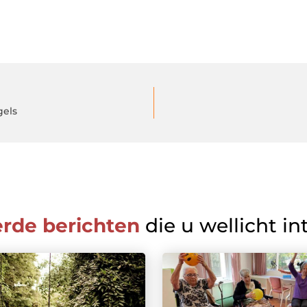
gels
erde berichten
die u wellicht in