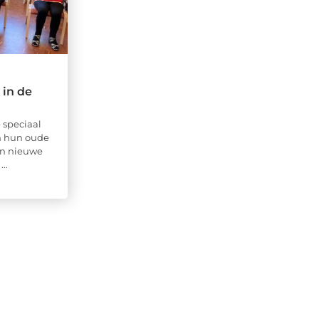
 in de
 speciaal
n hun oude
n nieuwe
..