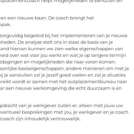
 outplacementcoach helpt mogelijkheden te benutten en
 van een nieuwe baan. De coach brengt het
npak.
 zorgvuldig begeleid bij het implementeren van je nieuwe
eden. De analyse stelt ons in staat de basis van je
de hand hiervan kunnen we zien welke eigenschappen van
kheid over wat voor jou werkt en wat je op langere termijn
uitdagingen en mogelijkheden die naar voren komen.
oonlijke basiseigenschappen, andere manieren om met je
 je aansluiten zal je jezelf goed voelen en zal je situaties
reikt wordt er samen met het outplacementbureau naar
naar een nieuwe werkomgeving die echt duurzaam is en
pdracht van je werkgever zullen er, alleen met jouw uw
ventueel besprekingen met jou, je werkgever en je coach
oach zijn inhoudelijk vertrouwelijk.