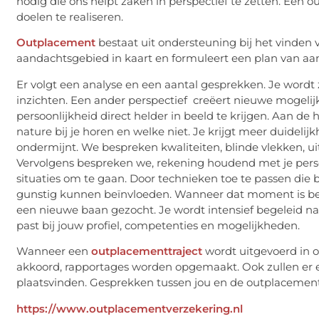
nodig die ons helpt zaken in perspectief te zetten. Een
doelen te realiseren.
Outplacement
bestaat uit ondersteuning bij het vinden
aandachtsgebied in kaart en formuleert een plan van aa
Er volgt een analyse en een aantal gesprekken. Je wordt
inzichten. Een ander perspectief creëert nieuwe mogelijkh
persoonlijkheid direct helder in beeld te krijgen. Aan 
nature bij je horen en welke niet. Je krijgt meer duidelij
ondermijnt. We bespreken kwaliteiten, blinde vlekken, 
Vervolgens bespreken we, rekening houdend met je pers
situaties om te gaan. Door technieken toe te passen die bij
gunstig kunnen beïnvloeden. Wanneer dat moment is be
een nieuwe baan gezocht. Je wordt intensief begeleid 
past bij jouw profiel, competenties en mogelijkheden.
Wanneer een
outplacementtraject
wordt uitgevoerd in o
akkoord, rapportages worden opgemaakt. Ook zullen er e
plaatsvinden. Gesprekken tussen jou en de outplacementc
https://www.outplacementverzekering.nl