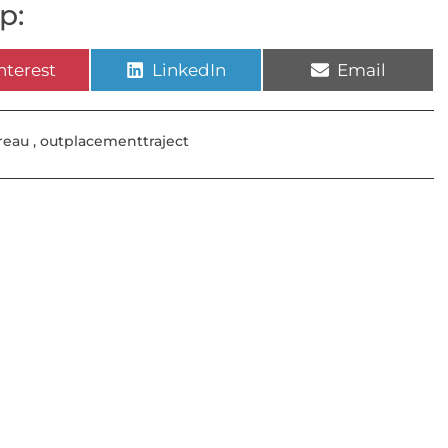
p:
nterest
LinkedIn
Email
reau
,
outplacementtraject