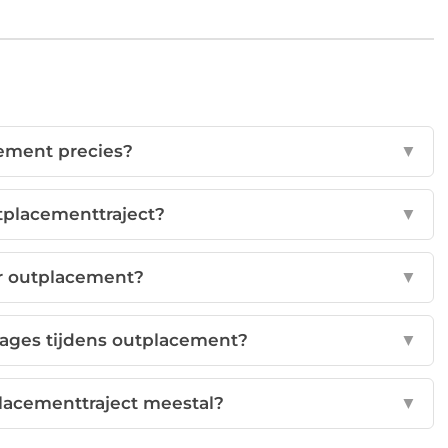
cement precies?
▼
tplacementtraject?
▼
or outplacement?
▼
tages tijdens outplacement?
▼
lacementtraject meestal?
▼