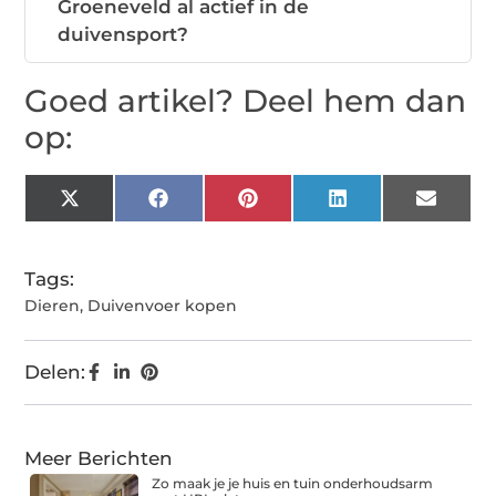
Groeneveld al actief in de
duivensport?
Goed artikel? Deel hem dan
op:
X
Facebook
Pinterest
LinkedIn
Email
(Twitter)
Tags:
Dieren
,
Duivenvoer kopen
Delen:
Meer Berichten
Zo maak je je huis en tuin onderhoudsarm