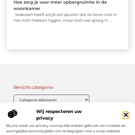
Hoe zorg je voor meer opbergruimte in de
woonkamer
Iedereen heeft altijd wel spullen die ze liever niet in
het zicht hebben liggen, maar toch wel graag in ...
Bericht categorie
Wij respecteren uw
Onze informatie
privacy
Bij ons staat uw privacy voorop.We maken gebruik van cookies en
Linkbuilding Kopen: Wat Je Moet Weten Voor Succesvolle SEO
Zo Verdien Jij Geld met je Website: Praktische Strategieën voor Online Inkomsten
soortgelijke technologieën om te begrijpen hoe u onze website