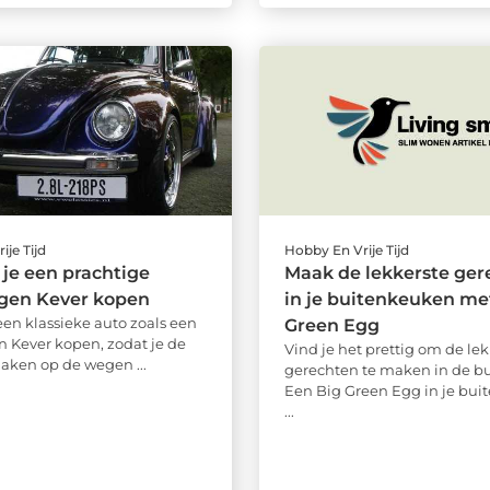
ije Tijd
Hobby En Vrije Tijd
 je een prachtige
Maak de lekkerste ger
gen Kever kopen
in je buitenkeuken met
een klassieke auto zoals een
Green Egg
 Kever kopen, zodat je de
Vind je het prettig om de lek
maken op de wegen ...
gerechten te maken in de bu
Een Big Green Egg in je bu
...