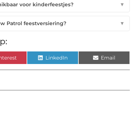
hikbaar voor kinderfeestjes?
▼
aw Patrol feestversiering?
▼
p:
nterest
LinkedIn
Email