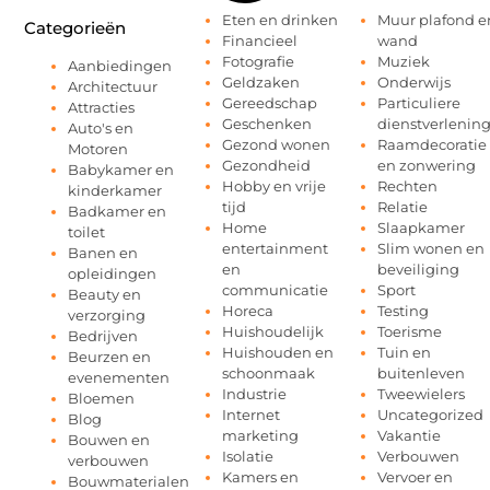
Eten en drinken
Muur plafond e
Categorieën
Financieel
wand
Fotografie
Muziek
Aanbiedingen
Geldzaken
Onderwijs
Architectuur
Gereedschap
Particuliere
Attracties
Geschenken
dienstverlenin
Auto's en
Gezond wonen
Raamdecoratie
Motoren
Gezondheid
en zonwering
Babykamer en
Hobby en vrije
Rechten
kinderkamer
tijd
Relatie
Badkamer en
Home
Slaapkamer
toilet
entertainment
Slim wonen en
Banen en
en
beveiliging
opleidingen
communicatie
Sport
Beauty en
Horeca
Testing
verzorging
Huishoudelijk
Toerisme
Bedrijven
Huishouden en
Tuin en
Beurzen en
schoonmaak
buitenleven
evenementen
Industrie
Tweewielers
Bloemen
Internet
Uncategorized
Blog
marketing
Vakantie
Bouwen en
Isolatie
Verbouwen
verbouwen
Kamers en
Vervoer en
Bouwmaterialen