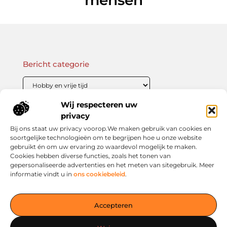
Bericht categorie
Wij respecteren uw
Onze informatie
privacy
Bij ons staat uw privacy voorop.We maken gebruik van cookies en
Linkbuilding Kopen: Wat Je Moet Weten Voor Succesvolle SEO
Zo Verdien Jij Geld met je Website: Praktische Strategieën voor Online Inkomsten
soortgelijke technologieën om te begrijpen hoe u onze website
gebruikt én om uw ervaring zo waardevol mogelijk te maken.
Cookies hebben diverse functies, zoals het tonen van
gepersonaliseerde advertenties en het meten van sitegebruik. Meer
informatie vindt u in
ons cookiebeleid
.
Jouw slimme startpunt voor inspiratie en kennis
— Verken prikkelende blogs, slimme inzichten en praktische
Accepteren
tips voor een bewuster en slimmer leven. Alles overzichtelijk
verzameld op één platform. Begin vandaag nog op living-