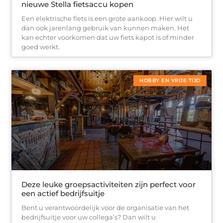
nieuwe Stella fietsaccu kopen
Een elektrische fiets is een grote aankoop. Hier wilt u
dan ook jarenlang gebruik van kunnen maken. Het
kan echter voorkomen dat uw fiets kapot is of minder
goed werkt.
HOBBY EN VRIJE TIJD
Deze leuke groepsactiviteiten zijn perfect voor
een actief bedrijfsuitje
Bent u verantwoordelijk voor de organisatie van het
bedrijfsuitje voor uw collega’s? Dan wilt u