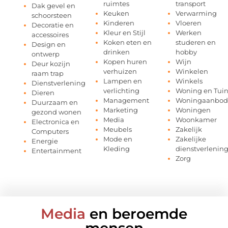
ruimtes
transport
Dak gevel en
Keuken
Verwarming
schoorsteen
Kinderen
Vloeren
Decoratie en
Kleur en Stijl
Werken
accessoires
Koken eten en
studeren en
Design en
drinken
hobby
ontwerp
Kopen huren
Wijn
Deur kozijn
verhuizen
Winkelen
raam trap
Lampen en
Winkels
Dienstverlening
verlichting
Woning en Tui
Dieren
Management
Woningaanbod
Duurzaam en
Marketing
Woningen
gezond wonen
Media
Woonkamer
Electronica en
Meubels
Zakelijk
Computers
Mode en
Zakelijke
Energie
Kleding
dienstverlenin
Entertainment
Zorg
Media
en beroemde
mensen