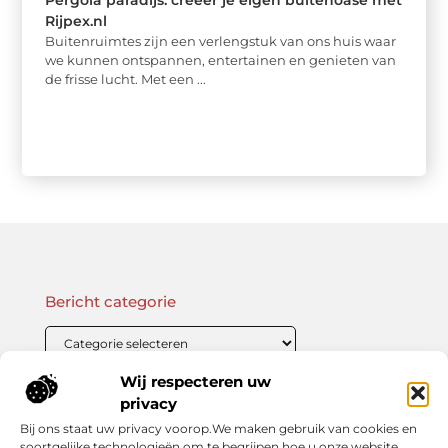
Pergola paradijs: creëer je eigen buitenoase met
Rijpex.nl
Buitenruimtes zijn een verlengstuk van ons huis waar
we kunnen ontspannen, entertainen en genieten van
de frisse lucht. Met een ...
Bericht categorie
Wij respecteren uw
Onze informatie
privacy
Bij ons staat uw privacy voorop.We maken gebruik van cookies en
Linkbuilding Kopen: Wat Je Moet Weten Voor Succesvolle SEO
Zo Verdien Jij Geld met je Website: Praktische Strategieën voor Online Inkomsten
soortgelijke technologieën om te begrijpen hoe u onze website