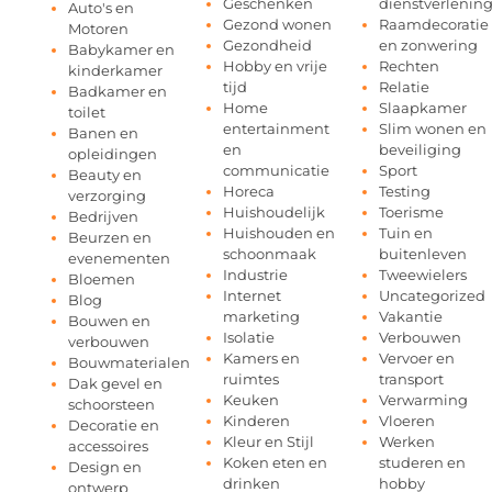
Geschenken
dienstverlenin
Auto's en
Gezond wonen
Raamdecoratie
Motoren
Gezondheid
en zonwering
Babykamer en
Hobby en vrije
Rechten
kinderkamer
tijd
Relatie
Badkamer en
Home
Slaapkamer
toilet
entertainment
Slim wonen en
Banen en
en
beveiliging
opleidingen
communicatie
Sport
Beauty en
Horeca
Testing
verzorging
Huishoudelijk
Toerisme
Bedrijven
Huishouden en
Tuin en
Beurzen en
schoonmaak
buitenleven
evenementen
Industrie
Tweewielers
Bloemen
Internet
Uncategorized
Blog
marketing
Vakantie
Bouwen en
Isolatie
Verbouwen
verbouwen
Kamers en
Vervoer en
Bouwmaterialen
ruimtes
transport
Dak gevel en
Keuken
Verwarming
schoorsteen
Kinderen
Vloeren
Decoratie en
Kleur en Stijl
Werken
accessoires
Koken eten en
studeren en
Design en
drinken
hobby
ontwerp