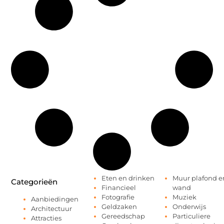
Eten en drinken
Muur plafond e
Categorieën
Financieel
wand
Fotografie
Muziek
Aanbiedingen
Geldzaken
Onderwijs
Architectuur
Gereedschap
Particuliere
Attracties