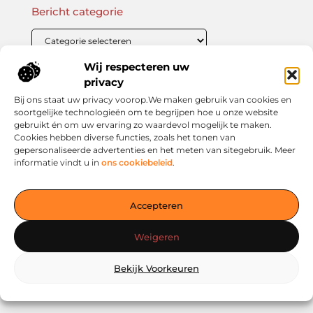
Bericht categorie
Wij respecteren uw
Onze informatie
privacy
Bij ons staat uw privacy voorop.We maken gebruik van cookies en
Linkbuilding Kopen: Wat Je Moet Weten Voor Succesvolle SEO
Zo Verdien Jij Geld met je Website: Praktische Strategieën voor Online Inkomsten
soortgelijke technologieën om te begrijpen hoe u onze website
gebruikt én om uw ervaring zo waardevol mogelijk te maken.
Cookies hebben diverse functies, zoals het tonen van
gepersonaliseerde advertenties en het meten van sitegebruik. Meer
informatie vindt u in
ons cookiebeleid
.
Jouw slimme startpunt voor inspiratie en kennis
— Verken prikkelende blogs, slimme inzichten en praktische
Accepteren
tips voor een bewuster en slimmer leven. Alles overzichtelijk
verzameld op één platform. Begin vandaag nog op living-
Weigeren
smart.nl!
Bekijk Voorkeuren
@2025
www.living-smart.nl
.All Right Reserved.