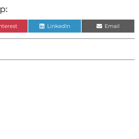
p:
nterest
LinkedIn
Email