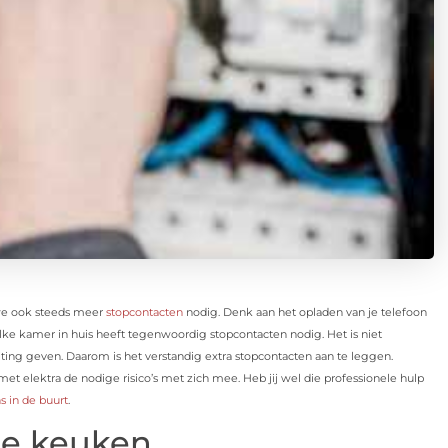
we ook steeds meer
stopcontacten
nodig. Denk aan het opladen van je telefoon
Elke kamer in huis heeft tegenwoordig stopcontacten nodig. Het is niet
uiting geven. Daarom is het verstandig extra stopcontacten aan te leggen.
elektra de nodige risico’s met zich mee. Heb jij wel die professionele hulp
ns in de buurt
.
de keuken