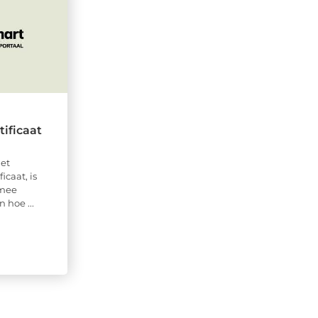
ificaat
het
icaat, is
rmee
hoe ...