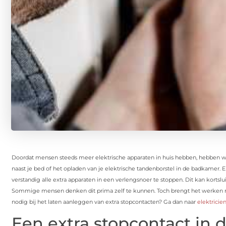
Doordat mensen steeds meer elektrische apparaten in huis hebben, hebben 
naast je bed of het opladen van je elektrische tandenborstel in de badkamer. 
verstandig alle extra apparaten in een verlengsnoer te stoppen. Dit kan kortsl
Sommige mensen denken dit prima zelf te kunnen. Toch brengt het werken met 
nodig bij het laten aanleggen van extra stopcontacten? Ga dan naar
elektricie
Een extra stopcontact in 