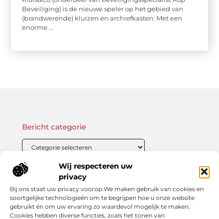
Beveiliging) is de nieuwe speler op het gebied van
(brandwerende) kluizen en archiefkasten. Met een
enorme ...
Bericht categorie
Wij respecteren uw
Onze informatie
privacy
Bij ons staat uw privacy voorop.We maken gebruik van cookies en
Linkbuilding Kopen: Wat Je Moet Weten Voor Succesvolle SEO
Zo Verdien Jij Geld met je Website: Praktische Strategieën voor Online Inkomsten
soortgelijke technologieën om te begrijpen hoe u onze website
gebruikt én om uw ervaring zo waardevol mogelijk te maken.
Cookies hebben diverse functies, zoals het tonen van