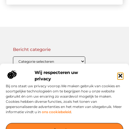
Bericht categorie
Wij respecteren uw
Onze informatie
privacy
Bij ons staat uw privacy voorop.We maken gebruik van cookies en
Linkbuilding Kopen: Wat Je Moet Weten Voor Succesvolle SEO
Zo Verdien Jij Geld met je Website: Praktische Strategieën voor Online Inkomsten
soortgelijke technologieën om te begrijpen hoe u onze website
gebruikt én om uw ervaring zo waardevol mogelijk te maken.
Cookies hebben diverse functies, zoals het tonen van
gepersonaliseerde advertenties en het meten van sitegebruik. Meer
informatie vindt u in
ons cookiebeleid
.
Jouw slimme startpunt voor inspiratie en kennis
— Verken prikkelende blogs, slimme inzichten en praktische