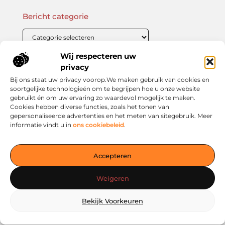
Bericht categorie
Wij respecteren uw
Onze informatie
privacy
Bij ons staat uw privacy voorop.We maken gebruik van cookies en
Linkbuilding Kopen: Wat Je Moet Weten Voor Succesvolle SEO
Zo Verdien Jij Geld met je Website: Praktische Strategieën voor Online Inkomsten
soortgelijke technologieën om te begrijpen hoe u onze website
gebruikt én om uw ervaring zo waardevol mogelijk te maken.
Cookies hebben diverse functies, zoals het tonen van
gepersonaliseerde advertenties en het meten van sitegebruik. Meer
informatie vindt u in
ons cookiebeleid
.
Jouw slimme startpunt voor inspiratie en kennis
— Verken prikkelende blogs, slimme inzichten en praktische
Accepteren
tips voor een bewuster en slimmer leven. Alles overzichtelijk
verzameld op één platform. Begin vandaag nog op living-
Weigeren
smart.nl!
Bekijk Voorkeuren
@2025
www.living-smart.nl
.All Right Reserved.