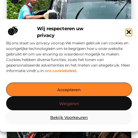
Wij respecteren uw
privacy
Winkelen
Bij ons staat uw privacy voorop.We maken gebruik van cookies en
De Ultieme Gids voor de Beste Wasstraat in
soortgelijke technologieën om te begrijpen hoe u onze website
Heerlen
gebruikt én om uw ervaring zo waardevol mogelijk te maken.
Cookies hebben diverse functies, zoals het tonen van
Auto’s zijn niet meer alleen vervoersmiddelen; ze zijn
gepersonaliseerde advertenties en het meten van sitegebruik. Meer
een verlengstuk van onze identiteit en lifestyle. Net
informatie vindt u in
ons cookiebeleid
.
zoals we ons huis ...
Accepteren
Weigeren
Bekijk Voorkeuren