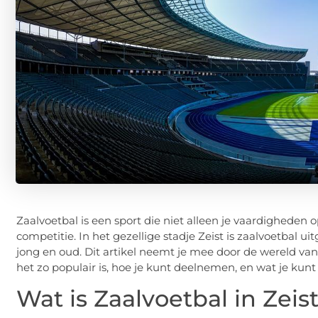
Zaalvoetbal is een sport die niet alleen je vaardigheden o
competitie. In het gezellige stadje Zeist is zaalvoetbal u
jong en oud. Dit artikel neemt je mee door de wereld van 
het zo populair is, hoe je kunt deelnemen, en wat je kunt 
Wat is Zaalvoetbal in Zeis