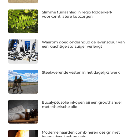
Slimme tuinaanleg in regio Ridderkerk
voorkomt latere kopzorgen
Waarom goed onderhoud de levensduur van
een krachtige stofzuiger verlengt
Steekwerende vesten in het dagelijks werk
Eucalyptusolie inkopen bij een groothandel
met etherische olie
Moderne haarden combineren design met
innovatieve technologie