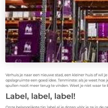
Verhuis je naar een nieuwe stad, een kleiner huis of wil je
opslagruimte een goed idee. Tenminste: als je weet hoe je
spullen nooit meer terug te vinden. Weet je niet waar te
Label, label, label!
Onze belangrijkste tip: label al je dozen vòòr je ze in de