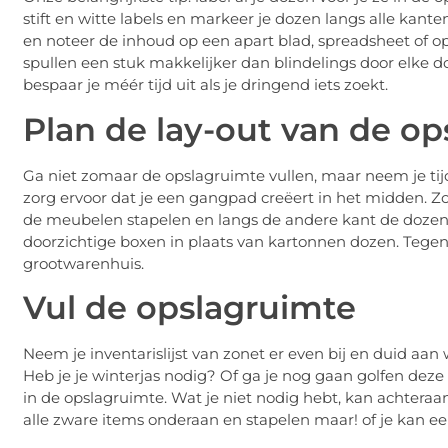
stift en witte labels en markeer je dozen langs alle kant
en noteer de inhoud op een apart blad, spreadsheet of o
spullen een stuk makkelijker dan blindelings door elke do
bespaar je méér tijd uit als je dringend iets zoekt.
Plan de lay-out van de o
Ga niet zomaar de opslagruimte vullen, maar neem je tij
zorg ervoor dat je een gangpad creëert in het midden. Zo 
de meubelen stapelen en langs de andere kant de dozen. W
doorzichtige boxen in plaats van kartonnen dozen. Tegenw
grootwarenhuis.
Vul de opslagruimte
Neem je inventarislijst van zonet er even bij en duid aan
Heb je je winterjas nodig? Of ga je nog gaan golfen deze
in de opslagruimte. Wat je niet nodig hebt, kan achteraan
alle zware items onderaan en stapelen maar! of je kan e