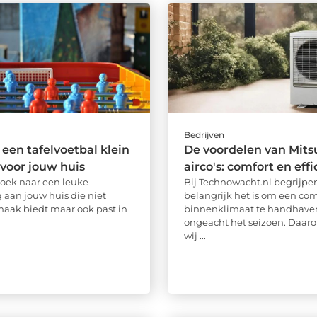
Bedrijven
en tafelvoetbal klein
De voordelen van Mits
s voor jouw huis
airco's: comfort en effi
zoek naar een leuke
Bij Technowacht.nl begrijpe
 aan jouw huis die niet
belangrijk het is om een com
maak biedt maar ook past in
binnenklimaat te handhave
ongeacht het seizoen. Daar
wij ...