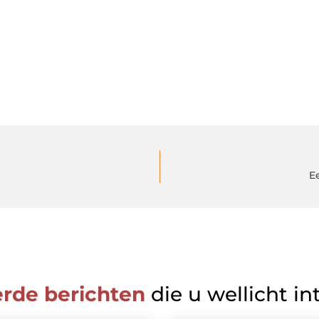
E
erde berichten
die u wellicht in