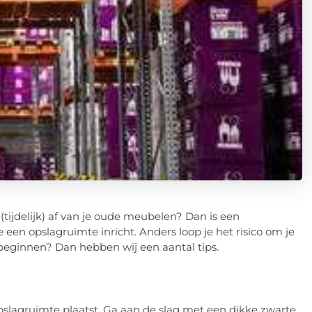
 (tijdelijk) af van je oude meubelen? Dan is een
 een opslagruimte inricht. Anders loop je het risico om je
 beginnen? Dan hebben wij een aantal tips.
 opslagruimte plaatst. Ga aan de slag met een dikke zwarte