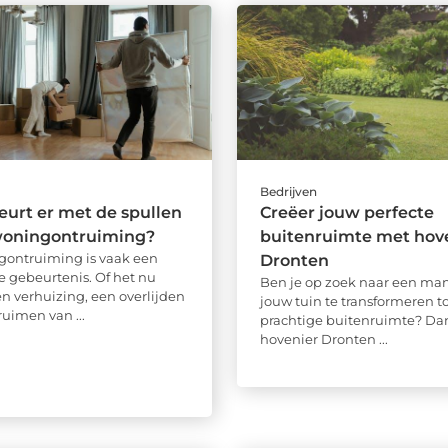
Bedrijven
urt er met de spullen
Creëer jouw perfecte
woningontruiming?
buitenruimte met hov
gontruiming is vaak een
Dronten
e gebeurtenis. Of het nu
Ben je op zoek naar een ma
n verhuizing, een overlijden
jouw tuin te transformeren t
ruimen van ...
prachtige buitenruimte? Dan
hovenier Dronten ...