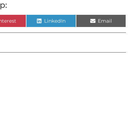
p:
nterest
LinkedIn
Email