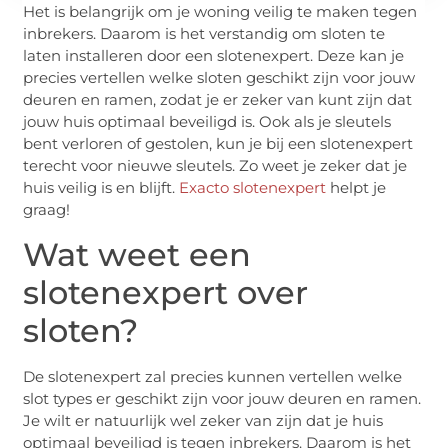
Het is belangrijk om je woning veilig te maken tegen
inbrekers. Daarom is het verstandig om sloten te
laten installeren door een slotenexpert. Deze kan je
precies vertellen welke sloten geschikt zijn voor jouw
deuren en ramen, zodat je er zeker van kunt zijn dat
jouw huis optimaal beveiligd is. Ook als je sleutels
bent verloren of gestolen, kun je bij een slotenexpert
terecht voor nieuwe sleutels. Zo weet je zeker dat je
huis veilig is en blijft.
Exacto slotenexpert
helpt je
graag!
Wat weet een
slotenexpert over
sloten?
De slotenexpert zal precies kunnen vertellen welke
slot types er geschikt zijn voor jouw deuren en ramen.
Je wilt er natuurlijk wel zeker van zijn dat je huis
optimaal beveiligd is tegen inbrekers. Daarom is het