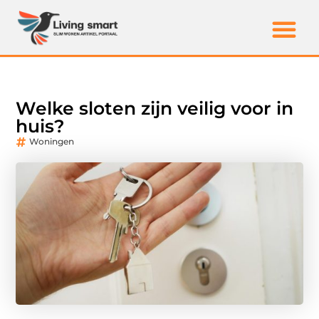
Welke sloten zijn veilig voor in
huis?
Woningen