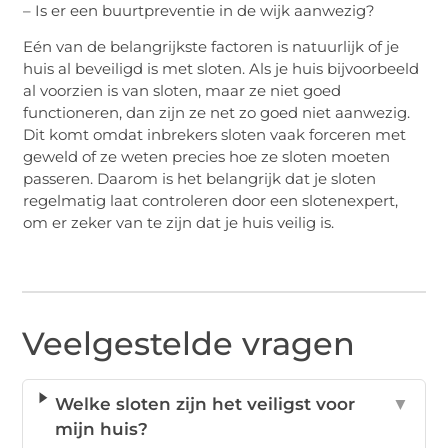
– Is er een buurtpreventie in de wijk aanwezig?
Eén van de belangrijkste factoren is natuurlijk of je
huis al beveiligd is met sloten. Als je huis bijvoorbeeld
al voorzien is van sloten, maar ze niet goed
functioneren, dan zijn ze net zo goed niet aanwezig.
Dit komt omdat inbrekers sloten vaak forceren met
geweld of ze weten precies hoe ze sloten moeten
passeren. Daarom is het belangrijk dat je sloten
regelmatig laat controleren door een slotenexpert,
om er zeker van te zijn dat je huis veilig is.
Veelgestelde vragen
Welke sloten zijn het veiligst voor
▼
mijn huis?