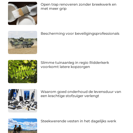
Open trap renoveren zonder breekwerk en
met meer grip
Bescherming voor beveiligingsprofessionals
Slimme tuinaanleg in regio Ridderkerk
voorkomt latere kopzorgen
Waarom goed onderhoud de levensduur van
een krachtige stofzuiger verlengt
Steekwerende vesten in het dagelijks werk