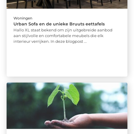
Woningen
Urban Sofa en de unieke Bruuts eettafels
Hallo XL staat bekend om zijn uitgebreide aanbod
aan stijlvolle en comfortabele meubels die elk
interieur verrijken. In deze blogpost ...