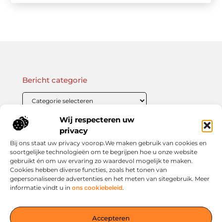
Bericht categorie
Wij respecteren uw
Onze informatie
privacy
Bij ons staat uw privacy voorop.We maken gebruik van cookies en
Linkbuilding Kopen: Wat Je Moet Weten Voor Succesvolle SEO
Zo Verdien Jij Geld met je Website: Praktische Strategieën voor Online Inkomsten
soortgelijke technologieën om te begrijpen hoe u onze website
gebruikt én om uw ervaring zo waardevol mogelijk te maken.
Cookies hebben diverse functies, zoals het tonen van
gepersonaliseerde advertenties en het meten van sitegebruik. Meer
informatie vindt u in
ons cookiebeleid
.
Jouw slimme startpunt voor inspiratie en kennis
— Verken prikkelende blogs, slimme inzichten en praktische
Accepteren