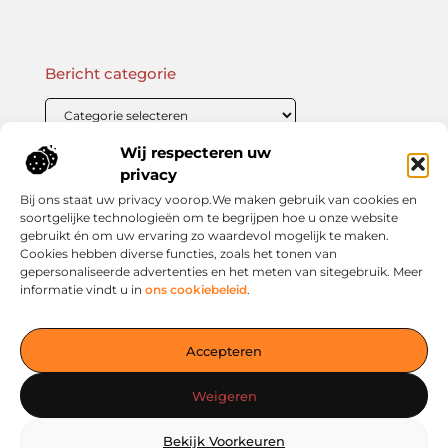
Bericht categorie
Wij respecteren uw
Onze informatie
privacy
Bij ons staat uw privacy voorop.We maken gebruik van cookies en
Linkbuilding Kopen: Wat Je Moet Weten Voor Succesvolle SEO
Zo Verdien Jij Geld met je Website: Praktische Strategieën voor Online Inkomsten
soortgelijke technologieën om te begrijpen hoe u onze website
gebruikt én om uw ervaring zo waardevol mogelijk te maken.
Cookies hebben diverse functies, zoals het tonen van
gepersonaliseerde advertenties en het meten van sitegebruik. Meer
informatie vindt u in
ons cookiebeleid
.
Jouw slimme startpunt voor inspiratie en kennis
— Verken prikkelende blogs, slimme inzichten en praktische
Accepteren
tips voor een bewuster en slimmer leven. Alles overzichtelijk
verzameld op één platform. Begin vandaag nog op living-
Weigeren
smart.nl!
Bekijk Voorkeuren