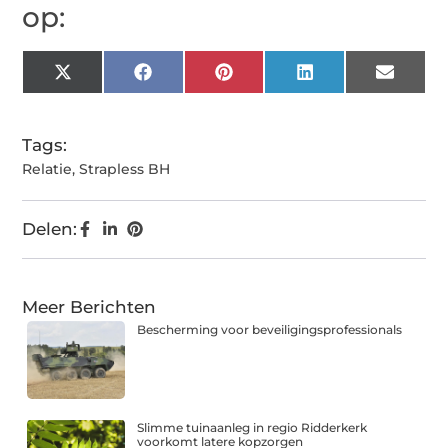
op:
X
Facebook
Pinterest
LinkedIn
Email
(Twitter)
Tags:
Relatie
,
Strapless BH
Delen:
Meer Berichten
Bescherming voor beveiligingsprofessionals
Slimme tuinaanleg in regio Ridderkerk
voorkomt latere kopzorgen